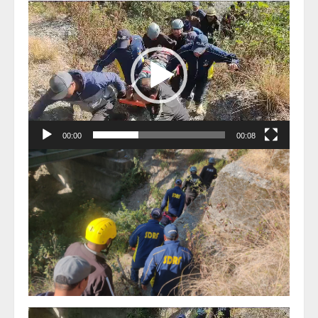
Video
Player
00:00
00:08
Video