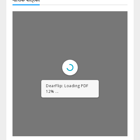
DearFlip: Loading PDF
23% ...