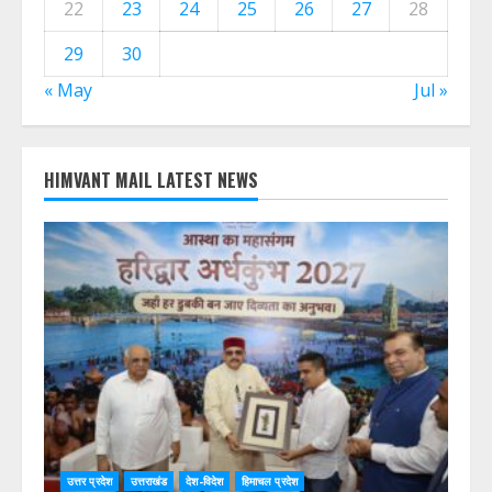
22
23
24
25
26
27
28
29
30
« May
Jul »
HIMVANT MAIL LATEST NEWS
उत्तर प्रदेश
उत्तराखंड
देश-विदेश
हिमाचल प्रदेश