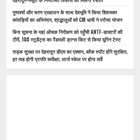
ब्रेकिंग न्यूज़ : उत्तराखंड में देर रात से झमाझम बारिश का दौर जारी,
देहरादून, चमोली और बागेश्वर में ऑरेंज अलर्ट जारी
MDDA बोर्ड बैठक में 25 विकास प्रस्तावों को मिली मंजूरी,
देहरादून-मसूरी के नियोजित विकास को मिलेगी रफ्तार
पुष्पवर्षा और चरण प्रक्षालन के साथ देवभूमि ने किया शिवभक्त
कांवड़ियों का अभिनंदन, श्रद्धालुओं को CM धामी ने परोसा भोजन
बिना सूचना के यहां औचक निरीक्षण को पहुँची ANTF-डाक्टरों की
टीमें, 100 स्टूडेंट्स का रेंडमली ड्रग्स किट से किया यूरिन टेस्ट
सड़क सुरक्षा पर देहरादून डीएम का एक्शन, ब्लैक स्पॉट होंगे सुरक्षित,
हर माह होगी प्रगति समीक्षा; लार्ज स्केल पर होगा सर्वे