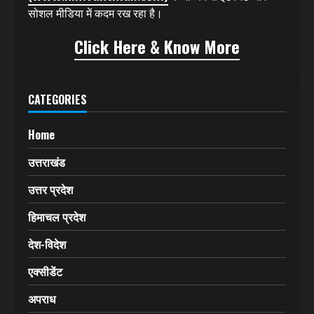
राजनीतिक, कृषि, कला, विज्ञान, खेल (SPORTS) आदि से संबंधित
खबरों को प्रमुखता से प्रकाशित करता रहा है। इसकी बानगी कई
बार खबरों के असर के रूप में सामने आती रही है।
अब हिमवंत मेल
(HIMVANT MAIL)
वेबसाइट
(www.himvantmail.com)
के माध्यम से इंटरनेट और
सोशल मीडिया में कदम रख रहा है।
Click Here & Know More
CATEGORIES
Home
उत्तराखंड
उत्तर प्रदेश
हिमाचल प्रदेश