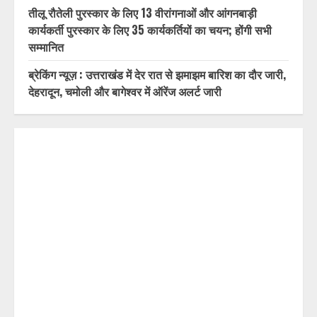
कोई भी पात्र मतदाता मतदाता सूची में शामिल होने से वंचित न रहे,
प्रत्येक आवेदन का समयबद्ध निस्तारण करें : डॉ. चौहान
दिल्ली-देहरादून आर्थिक कॉरिडोर से जुड़ी 12 किमी ग्रीनफील्ड
बाईपास परियोजना का डीएम डॉ. आशीष चौहान ने किया निरीक्षण
तीलू रौतेली पुरस्कार के लिए 13 वीरांगनाओं और आंगनबाड़ी
कार्यकर्ती पुरस्कार के लिए 35 कार्यकर्तियों का चयन; होंगी सभी
सम्मानित
ब्रेकिंग न्यूज़ : उत्तराखंड में देर रात से झमाझम बारिश का दौर जारी,
देहरादून, चमोली और बागेश्वर में ऑरेंज अलर्ट जारी