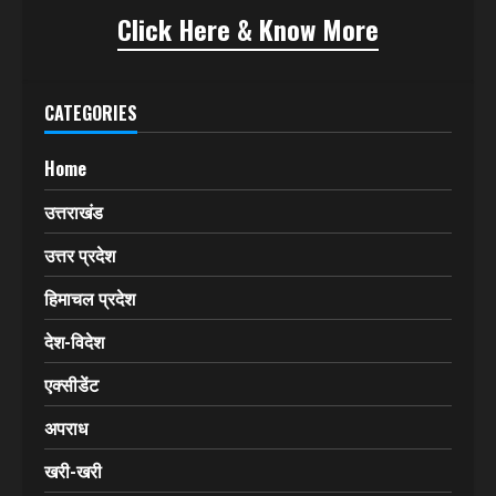
खबरों को प्रमुखता से प्रकाशित करता रहा है। इसकी बानगी कई
बार खबरों के असर के रूप में सामने आती रही है।
अब हिमवंत मेल
(HIMVANT MAIL)
वेबसाइट
(www.himvantmail.com)
के माध्यम से इंटरनेट और
सोशल मीडिया में कदम रख रहा है।
Click Here & Know More
CATEGORIES
Home
उत्तराखंड
उत्तर प्रदेश
हिमाचल प्रदेश
देश-विदेश