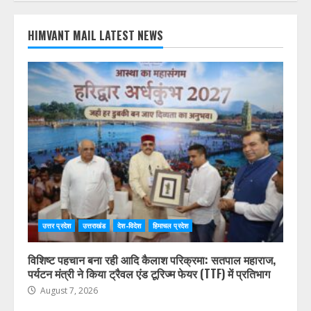
24
25
26
27
28
29
30
31
« Jul
HIMVANT MAIL LATEST NEWS