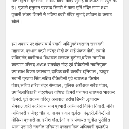
माता मूर्ति मंदिर माणा, भविष्य बदरी मंदिर सुभाई के कपाट भी खुल गये
है। पुजारी हनुमान प्रसाद डिमरी ने माता मूर्ति मंदिर माणा तथा
पुजारी संजय डिमरी ने भविष्य बदरी मंदिर सुभाई तपोवन के कपाट
खोले।
इस अवसर पर शंकराचार्य स्वामी अविमुक्तेश्वरानंद सरस्वती
महाराज, प्रधान मंत्री नरेंद्र मोदी के भाई पंकज मोदी, स्वामी
सविदानंद,बदरीनाथ विधायक लखपत बुटोला,वरिष्ठ नागरिक
कल्याण परिषद अध्यक्ष रामचंद्र गौड़ एवं बीकेटीसी नवनियुक्त
उपाध्यक्ष विजय कपरवाण,दायित्वधारी बलबीर घुनियाल , ठाकुर
भवानी प्रताप सिंह,सहित बीकेटीसी पूर्व उपाध्यक्ष किशोर
पंवार,सचिव हरिश चंद्र सेमवाल , पुलिस अधीक्षक सर्वेश पंवार,
उपजिलाधिकारी चंद्रशेखर वशिष्ठ डिमरी पंचायत उपाध्यक्ष भास्कर
डिमरी, पूर्व सदस्य वीरेंद्र असवाल,हरीश डिमरी ,कृपाराम
सेमवाल,श्री बदरीनाथ धाम प्रभारी अधिकारी विपिन तिवारी, मंदिर
अधिकारी राजेंद्र चौहान, नायब रावल सूर्यराग नंबूदरी,बीकेटीसी
मीडिया प्रभारी डा. हरीश गौड़,ईओ नगर पंचायत सुनील पुरोहित
थाना प्रभारी नवनीत उनियाल प्रशासनिक अधिकारी कुलदीप