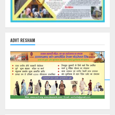
ADVT RESHAM
DearFlip: Loading PDF
23% ...