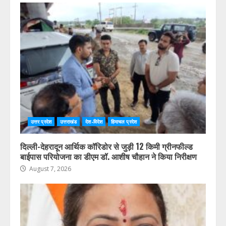
उत्तर प्रदेश
उत्तराखंड
देश-विदेश
हिमाचल प्रदेश
कोई भी पात्र मतदाता मतदाता सूची में शामिल होने से वंचित न रहे,
प्रत्येक आवेदन का समयबद्ध निस्तारण करें : डॉ. चौहान
August 7, 2026
उत्तर प्रदेश
उत्तराखंड
देश-विदेश
हिमाचल प्रदेश
दिल्ली-देहरादून आर्थिक कॉरिडोर से जुड़ी 12 किमी ग्रीनफील्ड
बाईपास परियोजना का डीएम डॉ. आशीष चौहान ने किया निरीक्षण