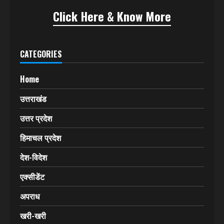
खबरों को प्रमुखता से प्रकाशित करता रहा है। इसकी बानगी कई
बार खबरों के असर के रूप में सामने आती रही है।
अब हिमवंत मेल
(HIMVANT MAIL)
वेबसाइट
(www.himvantmail.com)
के माध्यम से इंटरनेट और
सोशल मीडिया में कदम रख रहा है।
Click Here & Know More
CATEGORIES
Home
उत्तराखंड
उत्तर प्रदेश
हिमाचल प्रदेश