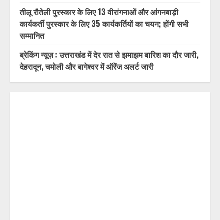
कोई भी पात्र मतदाता मतदाता सूची में शामिल होने से वंचित न रहे,
प्रत्येक आवेदन का समयबद्ध निस्तारण करें : डॉ. चौहान
दिल्ली-देहरादून आर्थिक कॉरिडोर से जुड़ी 12 किमी ग्रीनफील्ड
बाईपास परियोजना का डीएम डॉ. आशीष चौहान ने किया निरीक्षण
तीलू रौतेली पुरस्कार के लिए 13 वीरांगनाओं और आंगनबाड़ी
कार्यकर्ती पुरस्कार के लिए 35 कार्यकर्तियों का चयन; होंगी सभी
सम्मानित
ब्रेकिंग न्यूज़ : उत्तराखंड में देर रात से झमाझम बारिश का दौर जारी,
देहरादून, चमोली और बागेश्वर में ऑरेंज अलर्ट जारी