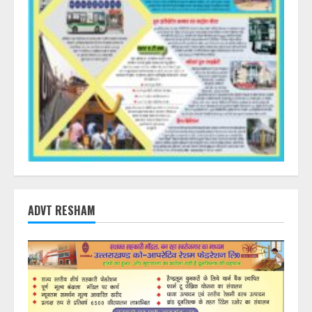
ADVT RESHAM
DearFlip: Loading PDF
23% ...