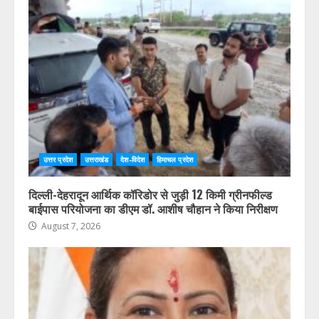
उत्तर प्रदेश
उत्तराखंड
देश-विदेश
हिमाचल प्रदेश
कोई भी पात्र मतदाता मतदाता सूची में शामिल होने से वंचित न रहे,
प्रत्येक आवेदन का समयबद्ध निस्तारण करें : डॉ. चौहान
August 7, 2026
उत्तर प्रदेश
उत्तराखंड
देश-विदेश
हिमाचल प्रदेश
दिल्ली-देहरादून आर्थिक कॉरिडोर से जुड़ी 12 किमी ग्रीनफील्ड
बाईपास परियोजना का डीएम डॉ. आशीष चौहान ने किया निरीक्षण