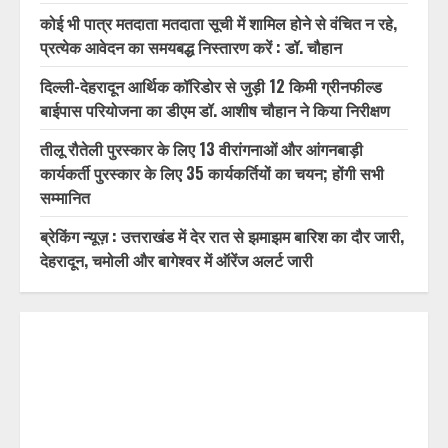
RECENT POSTS
विशिष्ट पहचान बना रही आदि कैलाश परिक्रमा: सतपाल महाराज,
पर्यटन मंत्री ने किया ट्रैवल एंड टूरिज्म फेयर (TTF) में प्रतिभाग
कोई भी पात्र मतदाता मतदाता सूची में शामिल होने से वंचित न रहे,
प्रत्येक आवेदन का समयबद्ध निस्तारण करें : डॉ. चौहान
दिल्ली-देहरादून आर्थिक कॉरिडोर से जुड़ी 12 किमी ग्रीनफील्ड
बाईपास परियोजना का डीएम डॉ. आशीष चौहान ने किया निरीक्षण
तीलू रौतेली पुरस्कार के लिए 13 वीरांगनाओं और आंगनबाड़ी
कार्यकर्ती पुरस्कार के लिए 35 कार्यकर्तियों का चयन; होंगी सभी
सम्मानित
ब्रेकिंग न्यूज़ : उत्तराखंड में देर रात से झमाझम बारिश का दौर जारी,
देहरादून, चमोली और बागेश्वर में ऑरेंज अलर्ट जारी