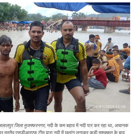
म जलालपुर जिला मुजफ्फरनगर
, नदी के कम बहाव में नदी पार कर रहा था, अचानक
े पर मुस्तैद एसडीआरएफ टीम द्वारा नदी में छलांग लगाकर कड़ी मशक्कत के बाद