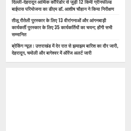
विशिष्ट पहचान बना रही आदि कैलाश परिक्रमा: सतपाल महाराज,
पर्यटन मंत्री ने किया ट्रैवल एंड टूरिज्म फेयर (TTF) में प्रतिभाग
कोई भी पात्र मतदाता मतदाता सूची में शामिल होने से वंचित न रहे,
प्रत्येक आवेदन का समयबद्ध निस्तारण करें : डॉ. चौहान
दिल्ली-देहरादून आर्थिक कॉरिडोर से जुड़ी 12 किमी ग्रीनफील्ड
बाईपास परियोजना का डीएम डॉ. आशीष चौहान ने किया निरीक्षण
तीलू रौतेली पुरस्कार के लिए 13 वीरांगनाओं और आंगनबाड़ी
कार्यकर्ती पुरस्कार के लिए 35 कार्यकर्तियों का चयन; होंगी सभी
सम्मानित
ब्रेकिंग न्यूज़ : उत्तराखंड में देर रात से झमाझम बारिश का दौर जारी,
देहरादून, चमोली और बागेश्वर में ऑरेंज अलर्ट जारी