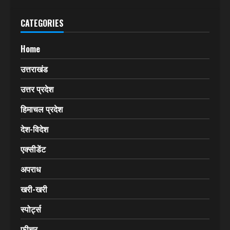
अब हिमवंत मेल
(HIMVANT MAIL)
वेबसाइट
(www.himvantmail.com)
के माध्यम से इंटरनेट और
सोशल मीडिया में कदम रख रहा है।
Click Here & Know More
CATEGORIES
Home
उत्तराखंड
उत्तर प्रदेश
हिमाचल प्रदेश
देश-विदेश
एक्सीडेंट