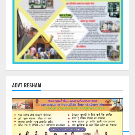
ADVT RESHAM
DearFlip: Loading PDF
23% ...