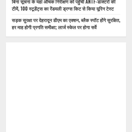
MDDA बोर्ड बैठक में 25 विकास प्रस्तावों को मिली मंजूरी,
देहरादून-मसूरी के नियोजित विकास को मिलेगी रफ्तार
पुष्पवर्षा और चरण प्रक्षालन के साथ देवभूमि ने किया शिवभक्त
कांवड़ियों का अभिनंदन, श्रद्धालुओं को CM धामी ने परोसा भोजन
बिना सूचना के यहां औचक निरीक्षण को पहुँची ANTF-डाक्टरों की
टीमें, 100 स्टूडेंट्स का रेंडमली ड्रग्स किट से किया यूरिन टेस्ट
सड़क सुरक्षा पर देहरादून डीएम का एक्शन, ब्लैक स्पॉट होंगे सुरक्षित,
हर माह होगी प्रगति समीक्षा; लार्ज स्केल पर होगा सर्वे