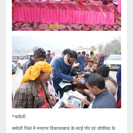
*चमोली
चमोली जिले में नन्दागर विकासखण्ड के मटई गॉव एवं जोशीमठ के