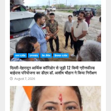
उत्तर प्रदेश
उत्तराखंड
देश-विदेश
हिमाचल प्रदेश
कोई भी पात्र मतदाता मतदाता सूची में शामिल होने से वंचित न रहे,
प्रत्येक आवेदन का समयबद्ध निस्तारण करें : डॉ. चौहान
August 7, 2026
उत्तर प्रदेश
उत्तराखंड
देश-विदेश
हिमाचल प्रदेश
दिल्ली-देहरादून आर्थिक कॉरिडोर से जुड़ी 12 किमी ग्रीनफील्ड
बाईपास परियोजना का डीएम डॉ. आशीष चौहान ने किया निरीक्षण