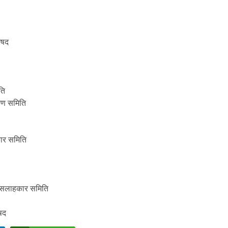
िषद
ति
रवण समिति
कार समिति
ास सलाहकार समिति
षद