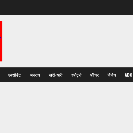
एक्सीडेंट
अपराध
खरी-खरी
स्पोर्ट्स
फीचर
विविध
ABO