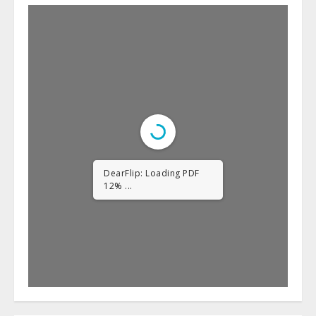
DearFlip: Loading PDF
23% ...