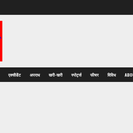
एक्सीडेंट
अपराध
खरी-खरी
स्पोर्ट्स
फीचर
विविध
ABO