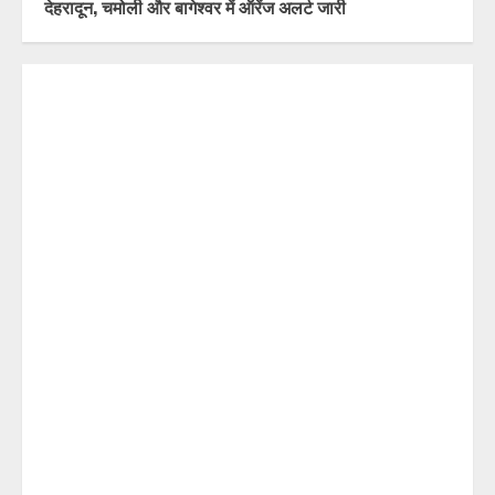
तीलू रौतेली पुरस्कार के लिए 13 वीरांगनाओं और आंगनबाड़ी
कार्यकर्ती पुरस्कार के लिए 35 कार्यकर्तियों का चयन; होंगी सभी
सम्मानित
ब्रेकिंग न्यूज़ : उत्तराखंड में देर रात से झमाझम बारिश का दौर जारी,
देहरादून, चमोली और बागेश्वर में ऑरेंज अलर्ट जारी