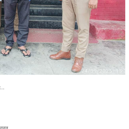
े….
रादून