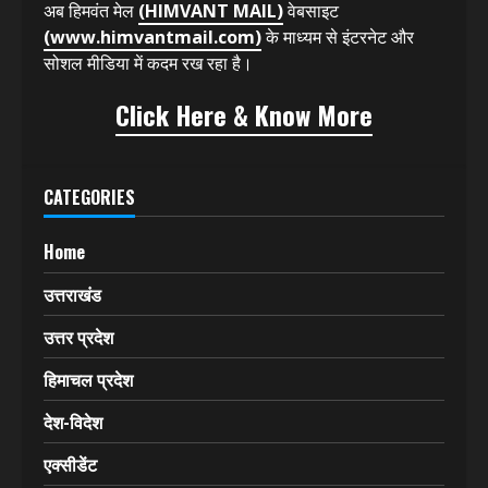
हिमवंत मेल
(HIMVANT MAIL)
13 साल से प्रिंट मीडिया में
देश और उत्तराखंड राज्य के ज्वलंत मुद्दों के साथ ही सामाजिक,
राजनीतिक, कृषि, कला, विज्ञान, खेल (SPORTS) आदि से संबंधित
खबरों को प्रमुखता से प्रकाशित करता रहा है। इसकी बानगी कई
बार खबरों के असर के रूप में सामने आती रही है।
अब हिमवंत मेल
(HIMVANT MAIL)
वेबसाइट
(www.himvantmail.com)
के माध्यम से इंटरनेट और
सोशल मीडिया में कदम रख रहा है।
Click Here & Know More
CATEGORIES
Home
उत्तराखंड
उत्तर प्रदेश