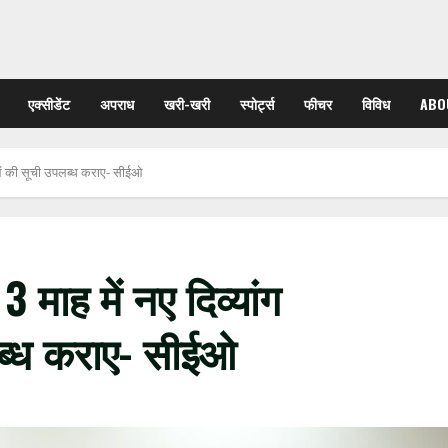
एक्सीडेंट
अपराध
खरी-खरी
स्पोर्ट्स
फीचर
विविध
ABO
ाओं की सूची उपलब्ध कराए- सीईओ
माह में नए दिव्यांग
ब्ध कराए- सीईओ