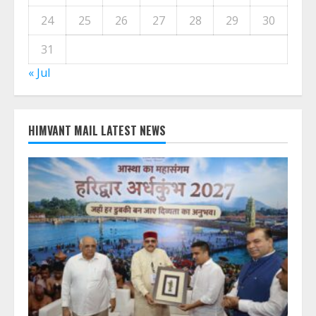
24
25
26
27
28
29
30
31
« Jul
HIMVANT MAIL LATEST NEWS