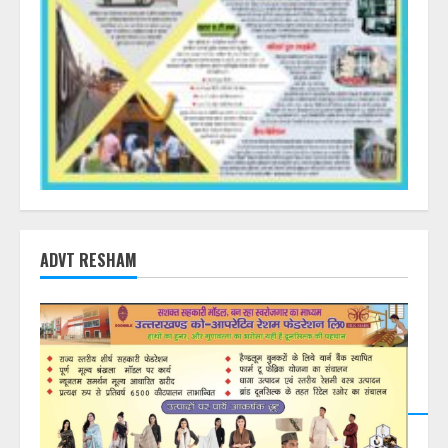
ADVT RESHAM
DearFlip: Loading PDF
23% ...