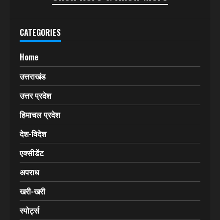
अब हिमवंत मेल
(HIMVANT MAIL)
वेबसाइट
(www.himvantmail.com)
के माध्यम से इंटरनेट और
सोशल मीडिया में कदम रख रहा है।
Click Here & Know More
CATEGORIES
Home
उत्तराखंड
उत्तर प्रदेश
हिमाचल प्रदेश
देश-विदेश
एक्सीडेंट