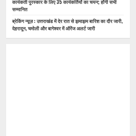
प्रत्येक आवेदन का समयबद्ध निस्तारण करें : डॉ. चौहान
दिल्ली-देहरादून आर्थिक कॉरिडोर से जुड़ी 12 किमी ग्रीनफील्ड
बाईपास परियोजना का डीएम डॉ. आशीष चौहान ने किया निरीक्षण
तीलू रौतेली पुरस्कार के लिए 13 वीरांगनाओं और आंगनबाड़ी
कार्यकर्ती पुरस्कार के लिए 35 कार्यकर्तियों का चयन; होंगी सभी
सम्मानित
ब्रेकिंग न्यूज़ : उत्तराखंड में देर रात से झमाझम बारिश का दौर जारी,
देहरादून, चमोली और बागेश्वर में ऑरेंज अलर्ट जारी