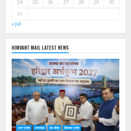
24
25
26
27
28
29
30
31
« Jul
HIMVANT MAIL LATEST NEWS
उत्तर प्रदेश
उत्तराखंड
देश-विदेश
हिमाचल प्रदेश