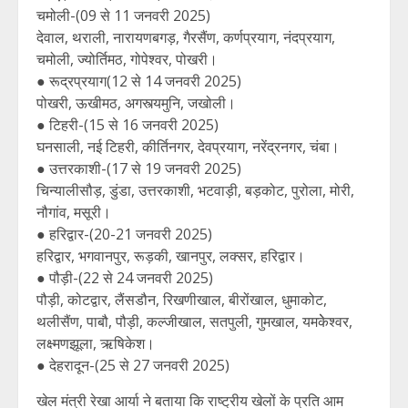
चमोली-(09 से 11 जनवरी 2025)
देवाल, थराली, नारायणबगड़, गैरसैंण, कर्णप्रयाग, नंदप्रयाग,
चमोली, ज्योर्तिमठ, गोपेश्वर, पोखरी।
● रूद्रप्रयाग(12 से 14 जनवरी 2025)
पोखरी, ऊखीमठ, अगस्त्यमुनि, जखोली।
● टिहरी-(15 से 16 जनवरी 2025)
घनसाली, नई टिहरी, कीर्तिनगर, देवप्रयाग, नरेंद्रनगर, चंबा।
● उत्तरकाशी-(17 से 19 जनवरी 2025)
चिन्यालीसौड़, डुंडा, उत्तरकाशी, भटवाड़ी, बड़कोट, पुरोला, मोरी,
नौगांव, मसूरी।
● हरिद्वार-(20-21 जनवरी 2025)
हरिद्वार, भगवानपुर, रूड़की, खानपुर, लक्सर, हरिद्वार।
● पौड़ी-(22 से 24 जनवरी 2025)
पौड़ी, कोटद्वार, लैंसडौन, रिखणीखाल, बीरोंखाल, धुमाकोट,
थलीसैंण, पाबौ, पौड़ी, कल्जीखाल, सतपुली, गुमखाल, यमकेेश्वर,
लक्ष्मणझूला, ऋषिकेश।
● देहरादून-(25 से 27 जनवरी 2025)
खेल मंत्री रेखा आर्या ने बताया कि राष्ट्रीय खेलों के प्रति आम