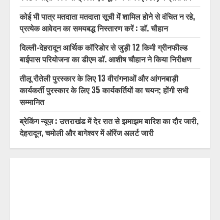
RECENT POSTS
विशिष्ट पहचान बना रही आदि कैलाश परिक्रमा: सतपाल महाराज,
पर्यटन मंत्री ने किया ट्रैवल एंड टूरिज्म फेयर (TTF) में प्रतिभाग
कोई भी पात्र मतदाता मतदाता सूची में शामिल होने से वंचित न रहे,
प्रत्येक आवेदन का समयबद्ध निस्तारण करें : डॉ. चौहान
दिल्ली-देहरादून आर्थिक कॉरिडोर से जुड़ी 12 किमी ग्रीनफील्ड
बाईपास परियोजना का डीएम डॉ. आशीष चौहान ने किया निरीक्षण
तीलू रौतेली पुरस्कार के लिए 13 वीरांगनाओं और आंगनबाड़ी
कार्यकर्ती पुरस्कार के लिए 35 कार्यकर्तियों का चयन; होंगी सभी
सम्मानित
ब्रेकिंग न्यूज़ : उत्तराखंड में देर रात से झमाझम बारिश का दौर जारी,
देहरादून, चमोली और बागेश्वर में ऑरेंज अलर्ट जारी