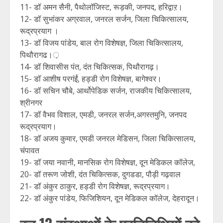
11- डॉ अमन सैनी, पैथोलॉजिस्ट, रूड़की, जनपद, हरिद्वाऱ।
12- डॉ सुभांकर अग्रवाल, जनरल सर्जन, जिला चिकित्सालय,
रूद्रप्रयाग ।
13- डॉ विजय पांडेय, बाल रोग विशेषज्ञ, जिला चिकित्सालय,
पिथौरागढ।़
14- डॉ शिवासीस पंत, दंत चिकित्सक, पिथौरागढ़।
15- डॉ आशीष परगंईं, हड्डी रोग विशेषज्ञ, बागेश्वर।
16- डॉ सचिन चौबे, आर्थोपेडिक सर्जन, राजकीय चिकित्सालय,
श्रीनगर
17- डॉ वैभव विशाल, एमडी, जनरल सर्जन,अगस्तमुनि, जनपद
रूद्रप्रयाग।
18- डॉ अजय कुमार, एमडी जनरल मेडिसन, जिला चिकित्सालय,
चंपावत
19- डॉ जया नवानी, मानसिक रोग विशेषज्ञ, दून मेडिकल कॉलेज,
20- डॉ तरूण जोशी, दंत चिकित्सक, दुगडडा, पौड़ी गढ़वाल
21- डॉ अंकुर ठाकुर, हड्डी रोग विशेषज्ञ, रूद्रप्रयाग।
22- डॉ अंकुर पांडेय, फिजिशियन, दून मेडिकल कॉलेज, देहरादून।