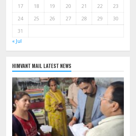
17
18
19
20
21
22
23
24
25
26
27
28
29
30
31
« Jul
HIMVANT MAIL LATEST NEWS