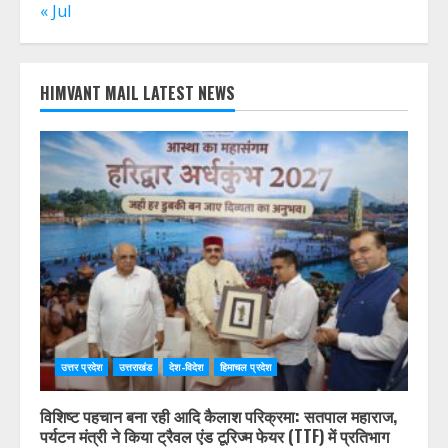
17
18
19
20
21
22
23
24
25
26
27
28
29
30
31
« Jul
HIMVANT MAIL LATEST NEWS