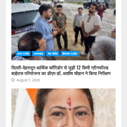
कोई भी पात्र मतदाता मतदाता सूची में शामिल होने से वंचित न रहे,
प्रत्येक आवेदन का समयबद्ध निस्तारण करें : डॉ. चौहान
August 7, 2026
उत्तर प्रदेश
उत्तराखंड
देश-विदेश
हिमाचल प्रदेश
दिल्ली-देहरादून आर्थिक कॉरिडोर से जुड़ी 12 किमी ग्रीनफील्ड
बाईपास परियोजना का डीएम डॉ. आशीष चौहान ने किया निरीक्षण
August 7, 2026