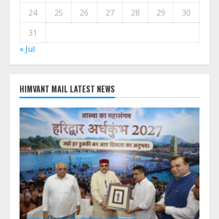
24
25
26
27
28
29
30
31
« Jul
HIMVANT MAIL LATEST NEWS