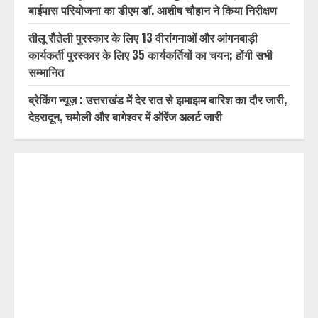
पर्यटन मंत्री ने किया ट्रैवल एंड टूरिज्म फेयर (TTF) में प्रतिभाग
कोई भी पात्र मतदाता मतदाता सूची में शामिल होने से वंचित न रहे,
प्रत्येक आवेदन का समयबद्ध निस्तारण करें : डॉ. चौहान
दिल्ली-देहरादून आर्थिक कॉरिडोर से जुड़ी 12 किमी ग्रीनफील्ड
बाईपास परियोजना का डीएम डॉ. आशीष चौहान ने किया निरीक्षण
तीलू रौतेली पुरस्कार के लिए 13 वीरांगनाओं और आंगनबाड़ी
कार्यकर्ती पुरस्कार के लिए 35 कार्यकर्तियों का चयन; होंगी सभी
सम्मानित
ब्रेकिंग न्यूज़ : उत्तराखंड में देर रात से झमाझम बारिश का दौर जारी,
देहरादून, चमोली और बागेश्वर में ऑरेंज अलर्ट जारी