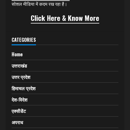
राजनीतिक, कृषि, कला, विज्ञान, खेल (SPORTS) आदि से संबंधित
खबरों को प्रमुखता से प्रकाशित करता रहा है। इसकी बानगी कई
बार खबरों के असर के रूप में सामने आती रही है।
अब हिमवंत मेल
(HIMVANT MAIL)
वेबसाइट
(www.himvantmail.com)
के माध्यम से इंटरनेट और
सोशल मीडिया में कदम रख रहा है।
Click Here & Know More
CATEGORIES
Home
उत्तराखंड
उत्तर प्रदेश
हिमाचल प्रदेश