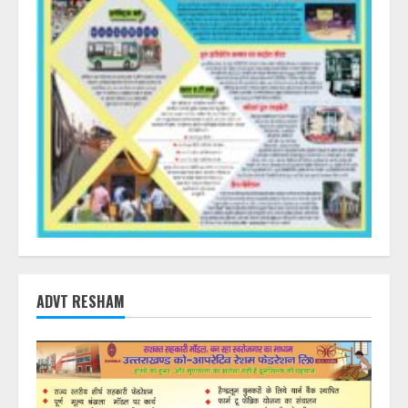
ADVT RESHAM
DearFlip: Loading PDF
23% ...