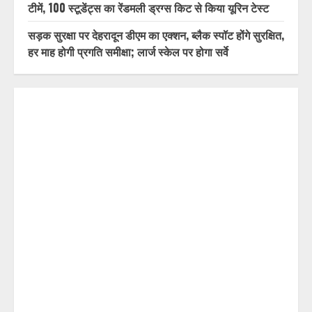
देहरादून-मसूरी के नियोजित विकास को मिलेगी रफ्तार
पुष्पवर्षा और चरण प्रक्षालन के साथ देवभूमि ने किया शिवभक्त
कांवड़ियों का अभिनंदन, श्रद्धालुओं को CM धामी ने परोसा भोजन
बिना सूचना के यहां औचक निरीक्षण को पहुँची ANTF-डाक्टरों की
टीमें, 100 स्टूडेंट्स का रेंडमली ड्रग्स किट से किया यूरिन टेस्ट
सड़क सुरक्षा पर देहरादून डीएम का एक्शन, ब्लैक स्पॉट होंगे सुरक्षित,
हर माह होगी प्रगति समीक्षा; लार्ज स्केल पर होगा सर्वे