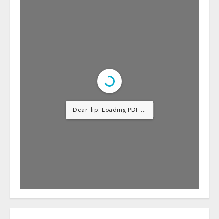
DearFlip: Loading PDF
23% ...