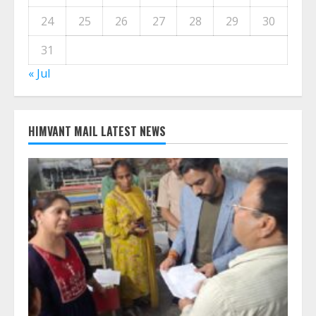
24
25
26
27
28
29
30
31
« Jul
HIMVANT MAIL LATEST NEWS