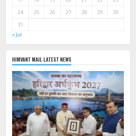
24
25
26
27
28
29
30
31
« Jul
HIMVANT MAIL LATEST NEWS