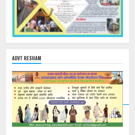
ADVT RESHAM
DearFlip: Loading PDF
23% ...