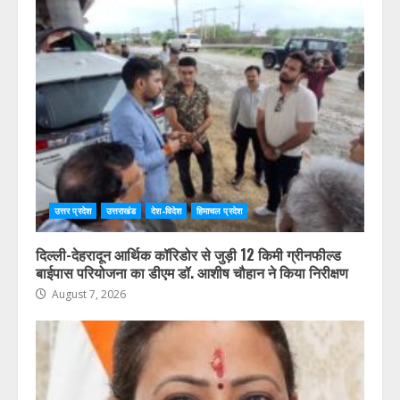
उत्तर प्रदेश
उत्तराखंड
देश-विदेश
हिमाचल प्रदेश
कोई भी पात्र मतदाता मतदाता सूची में शामिल होने से वंचित न रहे,
प्रत्येक आवेदन का समयबद्ध निस्तारण करें : डॉ. चौहान
August 7, 2026
उत्तर प्रदेश
उत्तराखंड
देश-विदेश
हिमाचल प्रदेश
दिल्ली-देहरादून आर्थिक कॉरिडोर से जुड़ी 12 किमी ग्रीनफील्ड
बाईपास परियोजना का डीएम डॉ. आशीष चौहान ने किया निरीक्षण