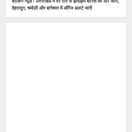
बाईपास परियोजना का डीएम डॉ. आशीष चौहान ने किया निरीक्षण
तीलू रौतेली पुरस्कार के लिए 13 वीरांगनाओं और आंगनबाड़ी
कार्यकर्ती पुरस्कार के लिए 35 कार्यकर्तियों का चयन; होंगी सभी
सम्मानित
ब्रेकिंग न्यूज़ : उत्तराखंड में देर रात से झमाझम बारिश का दौर जारी,
देहरादून, चमोली और बागेश्वर में ऑरेंज अलर्ट जारी