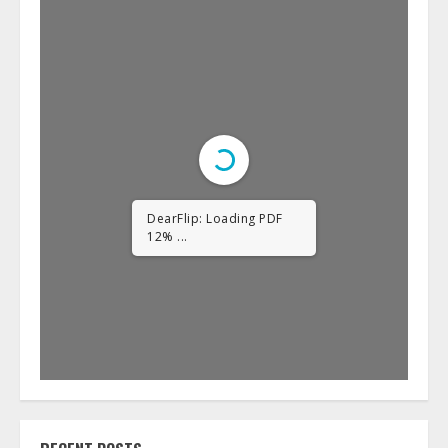
DearFlip: Loading PDF
23% ...